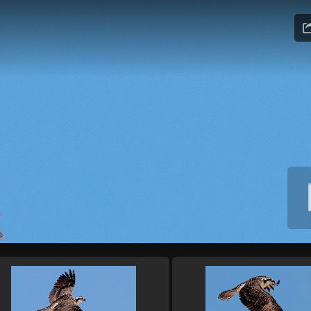
Start slideshow