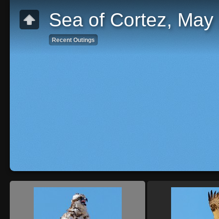
Sea of Cortez, May
Recent Outings